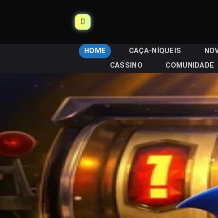
Skip
to
content
HOME
CAÇA-NÍQUEIS
NO
CASSINO
COMUNIDADE