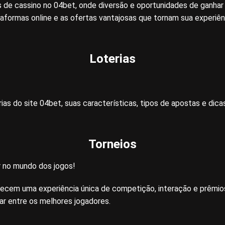
de cassino no 04bet, onde diversão e oportunidades de ganhar 
taformas online e as ofertas vantajosas que tornam sua experiênc
Loterias
s do site 04bet, suas características, tipos de apostas e dicas
Torneios
 no mundo dos jogos!
cem uma experiência única de competição, interação e prêmios
ar entre os melhores jogadores.