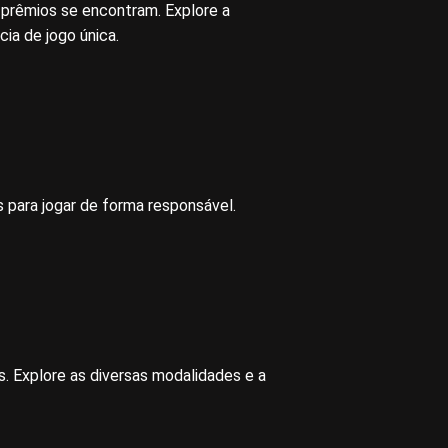
prêmios se encontram. Explore a
ia de jogo única.
 para jogar de forma responsável.
. Explore as diversas modalidades e a