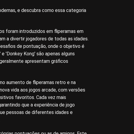
 modernas, e descubra como essa categoria
cos foram introduzidos em fliperamas em
 a divertir jogadores de todas as idades.
desafios de pontuação, onde o objetivo é
' e 'Donkey Kong' são apenas alguns
 geralmente apresentam gráficos
 no aumento de fliperamas retro e na
 nova vida aos jogos arcade, com versões
itivos favoritos. Cada vez mais
arantindo que a experiência de jogo
 que pessoas de diferentes idades e
.
róprias pontuações ou as de amigos. Este