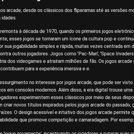
jogos arcade, desde os clássicos dos fliperamas até as versões
 idades.
e remonta à década de 1970, quando os primeiros jogos eletrôni
te, esses jogos se tornaram um ícone da cultura pop e continuam
or sua jogabilidade simples e rápida, muitas vezes centrada em 
contra outros jogadores. Jogos como 'Pac-Man', 'Space Invaders
ria dos videogames e atraíram milhões de fãs. Os jogos arcade
 contribuem para a experiência imersiva e e.
essurgimento no interesse por jogos arcade, que pode ser visto
cos em consoles modernos. Além disso, a era digital trouxe uma
ogadores experimentem esses clássicos por meio de seus dispos
riar novos títulos inspirados pelos jogos arcade do passado, g
 raízes. O design acessível e intuitivo dos jogos arcade permite
ogabilidade que promove competição e camaradagem. Por exemp
 'jogue novamente', incentivando os jogadores a superar suas p