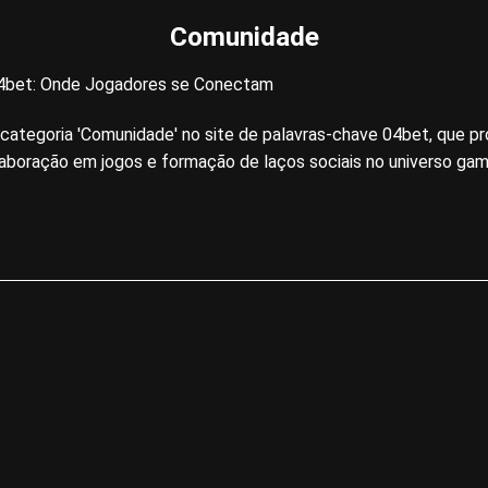
Comunidade
 04bet: Onde Jogadores se Conectam
a categoria 'Comunidade' no site de palavras-chave 04bet, que p
aboração em jogos e formação de laços sociais no universo gam