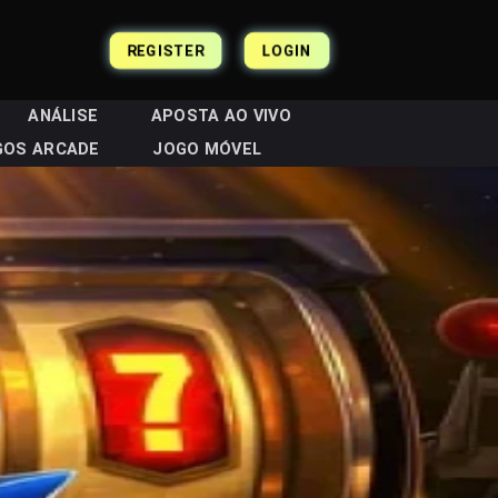
REGISTER
LOGIN
ANÁLISE
APOSTA AO VIVO
GOS ARCADE
JOGO MÓVEL