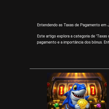
Entendendo as Taxas de Pagamento em J
Este artigo explora a categoria de 'Taxa
pagamento e a importância dos bônus. Ent