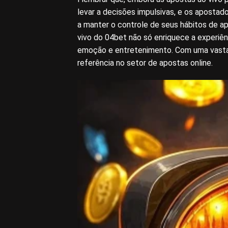
levar a decisões impulsivas, e os aposta
a manter o controle de seus hábitos de 
vivo do 04bet não só enriquece a experiê
emoção e entretenimento. Com uma vasta 
referência no setor de apostas online.