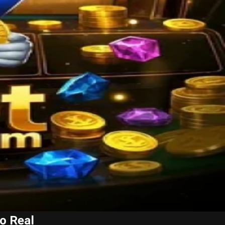
o Real